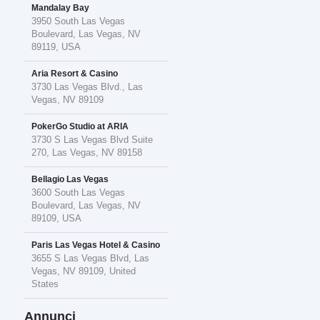
Mandalay Bay
3950 South Las Vegas
Boulevard, Las Vegas, NV
89119, USA
Aria Resort & Casino
3730 Las Vegas Blvd., Las
Vegas, NV 89109
PokerGo Studio at ARIA
3730 S Las Vegas Blvd Suite
270, Las Vegas, NV 89158
Bellagio Las Vegas
3600 South Las Vegas
Boulevard, Las Vegas, NV
89109, USA
Paris Las Vegas Hotel & Casino
3655 S Las Vegas Blvd, Las
Vegas, NV 89109, United
States
Annunci