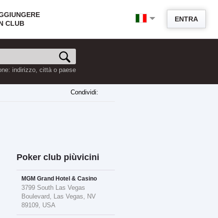
GGIUNGERE
ENTRA
N CLUB
one: indirizzo, città o paese
Condividi:
Poker club piùvicini
MGM Grand Hotel & Casino
3799 South Las Vegas
Boulevard, Las Vegas, NV
89109, USA