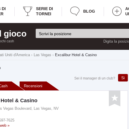
 DI
SERIE DI
A
BLOG
ER
TORNEI
U
l gioco
iochi cash
Digita la posizi
ati Uniti d'America
Las Vegas
Excalibur Hotel & Casino
o
Si
Sei il manager di un club?
Cash
Recensioni
 Hotel & Casino
s Vegas Boulevard, Las Vegas, NV
 597-7625
o web »