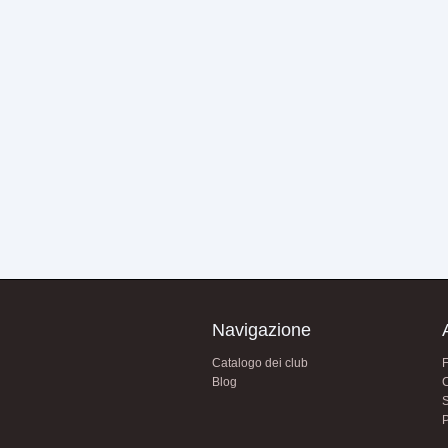
Navigazione
Catalogo dei club
Blog
C
S
P