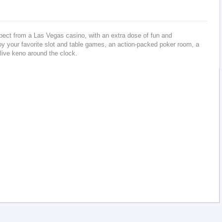
xpect from a Las Vegas casino, with an extra dose of fun and
njoy your favorite slot and table games, an action-packed poker room, a
 live keno around the clock.