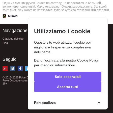
Один из лучших румов Вегаса по составу, но недостаточно большой,
вечно переполненный. Мало открывают Омахи, как следствие, большой
вэйт-лист. Ivey Room не впечатлил, тупо закуток за стеклянными дверями.
Mikalai
Utilizziamo i cookie
Navigazione
Assistenza
Catalogo dei club
FAQ
Questo sito web utilizza i cookie per
Blog
Contatti
migliorare l'esperienza complessiva
Segnala un errore
Privacy policy
dell'utente.
Seguici
Dai un'occhiata alla nostra
Cookie Policy
per maggiori informazioni.
Solo essenziali
© 2012-2026 PokerDiscover.com. Tutti i diritti riservati.
PokerDiscover.com non è un organizzatore di giochi. Il sito è solo a scopo informativo.
18+
Accetta tutti
Personalizza