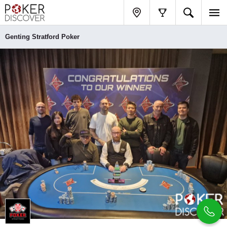
Genting Stratford Poker