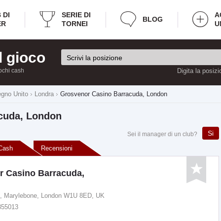
 DI
SERIE DI
A
BLOG
ER
TORNEI
U
l gioco
iochi cash
Digita la posizi
gno Unito
Londra
Grosvenor Casino Barracuda, London
cuda, London
Si
Sei il manager di un club?
Cash
Recensioni
r Casino Barracuda,
t, Marylebone, London W1U 8ED, UK
355013