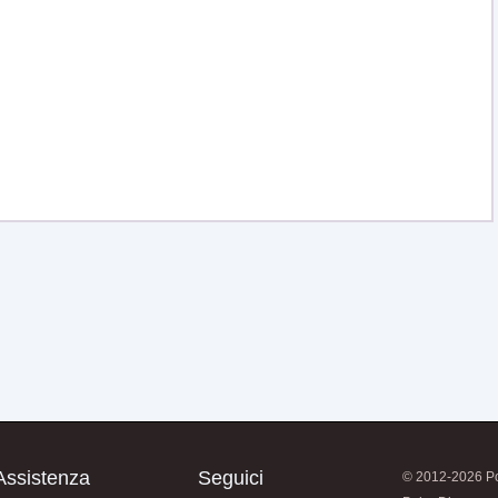
Assistenza
Seguici
© 2012-2026 Poke