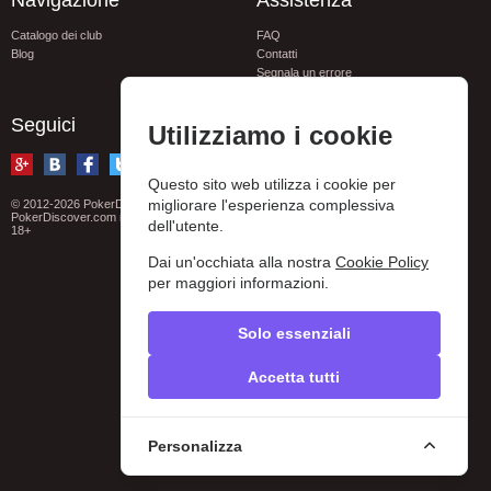
Catalogo dei club
FAQ
Blog
Contatti
Segnala un errore
Privacy policy
Seguici
Utilizziamo i cookie
Questo sito web utilizza i cookie per
migliorare l'esperienza complessiva
© 2012-2026 PokerDiscover.com. Tutti i diritti riservati.
PokerDiscover.com non è un organizzatore di giochi. Il sito è solo a scopo informativo.
dell'utente.
18+
Dai un'occhiata alla nostra
Cookie Policy
per maggiori informazioni.
Solo essenziali
Accetta tutti
Personalizza