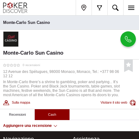
Monte-Carlo Sun Casino
Monte-Carlo Sun Casino
0 recensioni
12 Avenue des Spélugues, 98000 Monaco, Monaco, Tel.: +377 98 06
12 12
In Monte-Carlo there’s a shrine to gambling, poker and partying... It’s
the Sun Casino. Poker and Black Jack tournaments, table games, slot
machines, festive weekends, the Sun Casino is all that and more. The
most American of all the Monte-Carlo Casinos opens its doors to you.
Sulla mappa
Visitare il sito web
Recensioni
Cash
Aggiungere una recensione
Navigazione
Assistenza