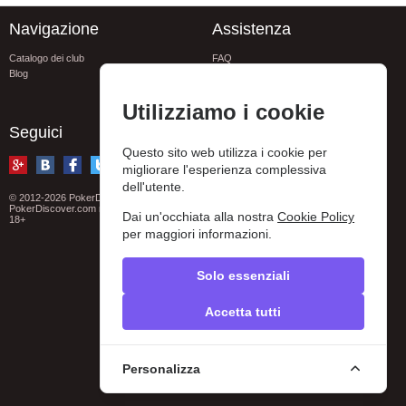
Navigazione
Assistenza
Catalogo dei club
FAQ
Blog
Contatti
Segnala un errore
Privacy policy
Utilizziamo i cookie
Seguici
Questo sito web utilizza i cookie per
migliorare l'esperienza complessiva
dell'utente.
© 2012-2026 PokerDiscover.com. Tutti i diritti riservati.
PokerDiscover.com non è un organizzatore di giochi. Il sito è solo a scopo informativo.
Dai un'occhiata alla nostra
Cookie Policy
18+
per maggiori informazioni.
Solo essenziali
Accetta tutti
Personalizza