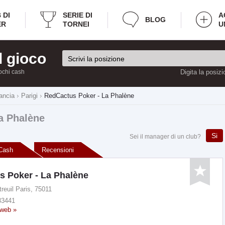
 DI
SERIE DI
A
BLOG
ER
TORNEI
U
l gioco
iochi cash
Digita la posizi
ancia
Parigi
RedCactus Poker - La Phalène
a Phalène
Si
Sei il manager di un club?
Cash
Recensioni
 Poker - La Phalène
reuil Paris, 75011
33441
o web »