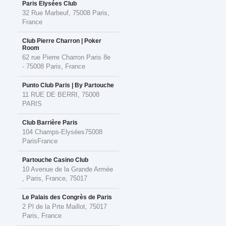
Paris Elysées Club
32 Rue Marbeuf, 75008 Paris,
France
Club Pierre Charron | Poker
Room
62 rue Pierre Charron Paris 8e
- 75008 Paris, France
Punto Club Paris | By Partouche
11 RUE DE BERRI, 75008
PARIS
Club Barrière Paris
104 Champs-Elysées75008
ParisFrance
Partouche Casino Club
10 Avenue de la Grande Armée
, Paris, France, 75017
Le Palais des Congrès de Paris
2 Pl de la Prte Maillot, 75017
Paris, France