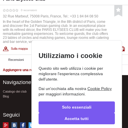
0 recensioni
32 Rue Marbeuf, 75008 Paris, France, Tel.: +33 1 84 84 08 50
In the heart of the Golden Triangle, in the 8th district of Paris, come
and discover the 1st Parisian gaming club. In an exceptional place
with its refined décor, the PARIS ELYSEES CLUB will make you live
remarkable gaming experiences. To welcome guests, the club offers
23 tables of circles and matching games, lounge rooms with catering
and bar service, valet service.
Sulla mappa
Visitare il sito web
Utilizziamo i cookie
Recensioni
Cash
Questo sito web utilizza i cookie per
Aggiungere una recensione
migliorare l'esperienza complessiva
dell'utente.
Navigazione
Assistenza
Dai un'occhiata alla nostra
Cookie Policy
Catalogo dei club
FAQ
per maggiori informazioni.
Blog
Contatti
Segnala un errore
Privacy policy
Solo essenziali
Seguici
Accetta tutti