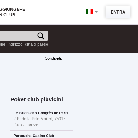
GGIUNGERE
ENTRA
N CLUB
one: indirizzo, città o paese
Condividi:
Poker club piùvicini
Le Palais des Congrès de Paris
2 Pl de la Prte Maillot, 75017
Paris, France
Partouche Casino Club