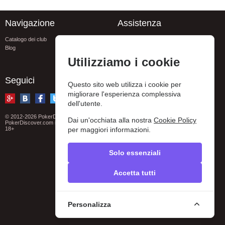
Navigazione
Assistenza
Catalogo dei club
FAQ
Blog
Contatti
Segnala un errore
Utilizziamo i cookie
Privacy policy
Seguici
Questo sito web utilizza i cookie per
migliorare l'esperienza complessiva
dell'utente.
© 2012-2026 PokerDiscover.com. Tutti i diritti riservati.
Dai un'occhiata alla nostra
Cookie Policy
PokerDiscover.com non è un organizzatore di giochi. Il sito è solo a scopo informativo.
18+
per maggiori informazioni.
Solo essenziali
Accetta tutti
Personalizza