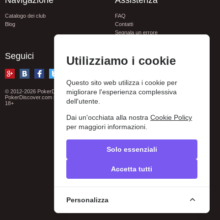
Catalogo dei club
FAQ
Blog
Contatti
Segnala un errore
Privacy policy
Seguici
Utilizziamo i cookie
Questo sito web utilizza i cookie per
migliorare l'esperienza complessiva
© 2012-2026 PokerDiscover.com. Tutti i diritti riservati.
PokerDiscover.com non è un organizzatore di giochi. Il sito è solo a scopo informativo.
dell'utente.
18+
Dai un'occhiata alla nostra
Cookie Policy
per maggiori informazioni.
Solo essenziali
Accetta tutti
Personalizza