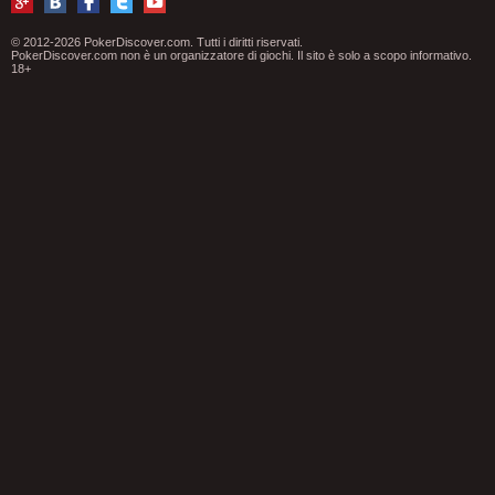
© 2012-2026 PokerDiscover.com. Tutti i diritti riservati.
PokerDiscover.com non è un organizzatore di giochi. Il sito è solo a scopo informativo.
18+