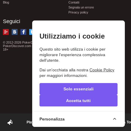
Blog
Contatti
Segnala un errore
Privacy policy
Seguici
Utilizziamo i cookie
© 2012-2026 PokerDiscover.com. Tutti i diritti riservati.
PokerDiscover.com non è un organizzatore di giochi. Il sito è solo a scopo informativo.
Questo sito web utilizza i cookie per
18+
migliorare l'esperienza complessiva
dell'utente.
Dai un'occhiata alla nostra
Cookie Policy
per maggiori informazioni.
Solo essenziali
Accetta tutti
Personalizza
Play poker in Greece | ΟΦΙΤΕΧ Poker Clubs | Cash games & To