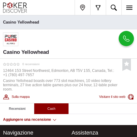
Casino Yellowhead
Casino Yellowhead
0 recensioni
12464 153 Street Northwest, Edmonton, AB T5V 1S5, Canada, Tel.:
+1 (780) 497-7657
Casino Yellohead boasts over 773 slot machines, 10 video lottery
terminals, 27 live action table games plus our 24 hour, 12-table poker
room.
Sulla mappa
Visitare il sito web
Recensioni
Cash
Aggiungere una recensione
Navigazione
Assistenza