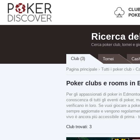
CLUB
POK
Ricerca de
Cerca poker club, tornei e g
Club (3)
Tornei
Cas
Pagina principale
Tutti i poker club
C
Poker clubs e rooms in
Per gli appassionati di poker in Edmonton
conoscenza di tutti gli eventi di poker, m
verificano in loro. Se vuoi giocare a pok
sempre aggiornate e vengono regolarmente
vivo è ancora più accessibile di prima - 
Club trovati: 3