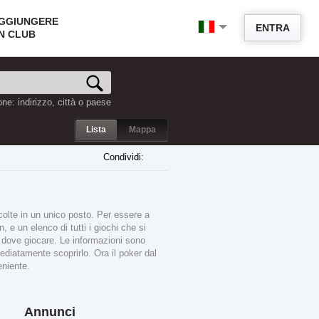
GGIUNGERE
ENTRA
N CLUB
one: indirizzo, città o paese
Lista
Mappa
Condividi:
colte in un unico posto. Per essere a
 e un elenco di tutti i giochi che si
o dove giocare. Le informazioni sono
diatamente scoprirlo. Ora il poker dal
eniente.
Annunci