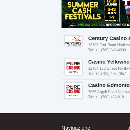
Century Casino 
13103 Fort Road Northw
Tel: +1 (780) 643-4099
Casino Yellowhe
12464 153 Street North
Tel: +1 (780) 497-7657
Casino Edmonto
7055 Argyll Road North
Tel: +1 (780) 463-8181
Navigazione