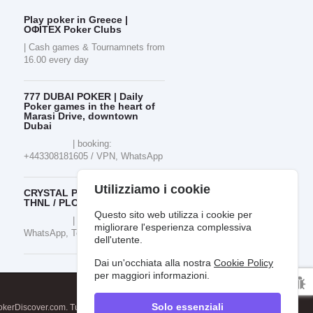
Play poker in Greece |
ΟΦΙΤΕΧ Poker Clubs
| Cash games & Tournamnets from
16.00 every day
777 DUBAI POKER | Daily
Poker games in the heart of
Marasi Drive, downtown
Dubai
| booking:
+443308181605 / VPN, WhatsApp
Utilizziamo i cookie
CRYSTAL Poker Club Dubai |
THNL / PLO / OFC
Questo sito web utilizza i cookie per
| JVC / +66961177517,
migliorare l'esperienza complessiva
WhatsApp, Telegram
dell'utente.
Dai un'occhiata alla nostra
Cookie Policy
per maggiori informazioni.
Solo essenziali
rDiscover.com. Tutti i diritti riservati.