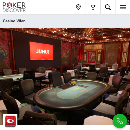
Casino Wien