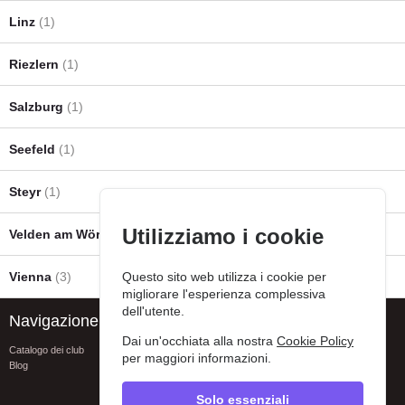
Linz
(1)
Riezlern
(1)
Salzburg
(1)
Seefeld
(1)
Steyr
(1)
Utilizziamo i cookie
Velden am Wörther See
(1)
Vienna
(3)
Questo sito web utilizza i cookie per
migliorare l'esperienza complessiva
dell'utente.
Navigazione
Assistenza
Dai un'occhiata alla nostra
Cookie Policy
Catalogo dei club
FAQ
per maggiori informazioni.
Blog
Contatti
Segnala un errore
Privacy policy
Solo essenziali