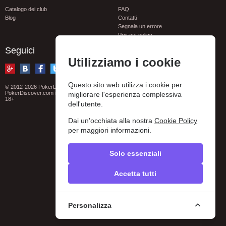
Catalogo dei club
FAQ
Blog
Contatti
Segnala un errore
Privacy policy
Seguici
Utilizziamo i cookie
Questo sito web utilizza i cookie per
© 2012-2026 PokerDiscover.com. Tutti i diritti riservati.
PokerDiscover.com non è un organizzatore di giochi. Il sito è solo a scopo informativo.
migliorare l'esperienza complessiva
18+
dell'utente.
Dai un'occhiata alla nostra
Cookie Policy
per maggiori informazioni.
Solo essenziali
Accetta tutti
Personalizza