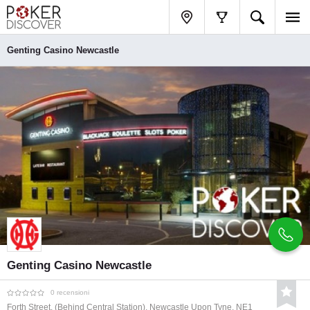
Genting Casino Newcastle
Genting Casino Newcastle
0 recensioni
Forth Street, (Behind Central Station), Newcastle Upon Tyne, NE1