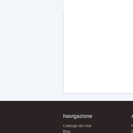
Navigazione
Catalogo dei club
Blog
C