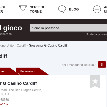
 DI
SERIE DI
A
BLOG
ER
TORNEI
U
l gioco
iochi cash
Digita la posizi
gno Unito
Cardiff
Grosvenor G Casino Cardiff
iff
Si
Sei il manager di un club?
Cash
Recensioni
 G Casino Cardiff
Road, The Red Dragon Centre,
4JY, UK
468350
o web »