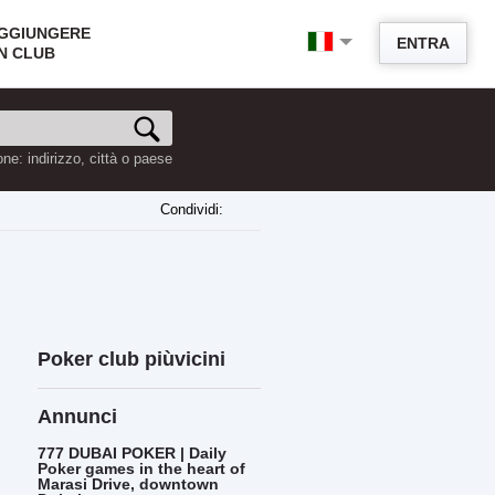
GGIUNGERE
ENTRA
N CLUB
one: indirizzo, città o paese
Condividi:
Poker club piùvicini
Annunci
777 DUBAI POKER | Daily
Poker games in the heart of
Marasi Drive, downtown