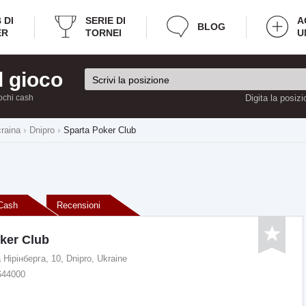
 DI
SERIE DI
A
BLOG
ER
TORNEI
U
l gioco
iochi cash
Digita la posizi
raina
Dnipro
Sparta Poker Club
Cash
Recensioni
ker Club
Нірінберга, 10, Dnipro, Ukraine
644000