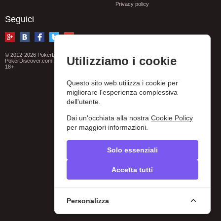
Privacy policy
Seguici
© 2012-2026 PokerDiscover.com. Tutti i diritti riservati.
Utilizziamo i cookie
PokerDiscover.com non è un organizzatore di giochi. Il sito è solo a scopo informativo.
18+
Questo sito web utilizza i cookie per
migliorare l'esperienza complessiva
dell'utente.
Dai un'occhiata alla nostra
Cookie Policy
per maggiori informazioni.
Solo essenziali
Accetta tutti
Personalizza