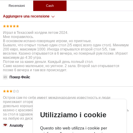
Recensioni
Cash
Aggiungere una recensione
Играл в Техасский холдем летом 2024.
Мне понравилось.
В основном испано-говорящие игроки, но приятные.
Бывало, что открыт только один стол 2/5 евро( всего один стол). Минимум
200 евро, максимум 1000. Иногда открывался второй стол 5/5, там
веселее. Казино открывается в 6 вечера, но покерный рум позже. Играют
максимум до 4:30 утра.
Потом ни за какие деньги. Каждый день полный стол.
Само казино маленькое, но уютное. 2 зала. Второй зал открывается
позже 6 вечера и там все происходит.
Покер Фейс
Остров сам по себе имеет международную известность и люди
приезжают оторваться по полной. А этим стоит воспользоваться и
довольно хорошо подняться за игорным столом. Очень симпатичное
казино с красивейшим и удобной залой для игры в покер. Только садитесь
Utilizziamo i cookie
за стол в здравом уме, а если уже хорошо приняли на грудь.. то сходите
на любую из дискотек.. так будет лучше.
Anatoliy
Questo sito web utilizza i cookie per