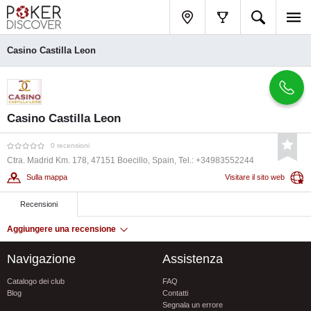
Casino Castilla Leon
Casino Castilla Leon
0 recensioni
Ctra. Madrid Km. 178, 47151 Boecillo, Spain, Tel.: +34983552244
Sulla mappa
Visitare il sito web
Recensioni
Aggiungere una recensione
Navigazione
Assistenza
Catalogo dei club
FAQ
Blog
Contatti
Segnala un errore