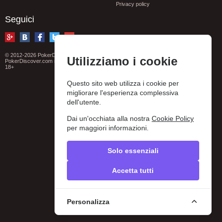
Privacy policy
Seguici
© 2012-2026 PokerDiscover.com. Tutti i diritti riservati.
Utilizziamo i cookie
PokerDiscover.com non è un organizzatore di giochi. Il sito è solo a scopo informativo.
18+
Questo sito web utilizza i cookie per
migliorare l'esperienza complessiva
dell'utente.
Dai un'occhiata alla nostra
Cookie Policy
per maggiori informazioni.
Solo essenziali
Accetta tutti
Personalizza