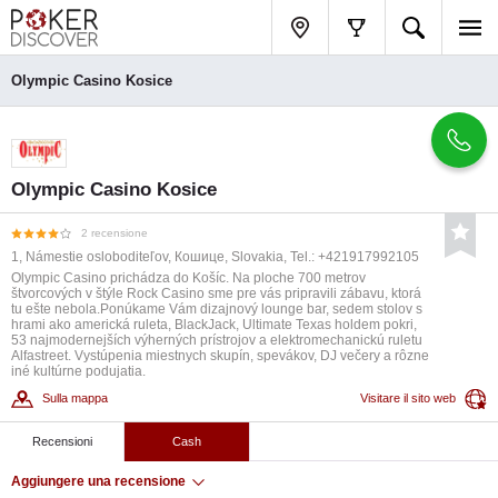
Olympic Casino Kosice
Olympic Casino Kosice
2 recensione
1, Námestie osloboditeľov, Кошице, Slovakia, Tel.: +421917992105
Olympic Casino prichádza do Košíc. Na ploche 700 metrov
štvorcových v štýle Rock Casino sme pre vás pripravili zábavu, ktorá
tu ešte nebola.Ponúkame Vám dizajnový lounge bar, sedem stolov s
hrami ako americká ruleta, BlackJack, Ultimate Texas holdem pokri,
53 najmodernejších výherných prístrojov a elektromechanickú ruletu
Alfastreet. Vystúpenia miestnych skupín, spevákov, DJ večery a rôzne
iné kultúrne podujatia.
Sulla mappa
Visitare il sito web
Recensioni
Cash
Aggiungere una recensione