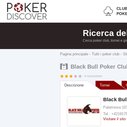
CLUB
POK
Ricerca de
Cerca poker club, tornei e g
Pagina principale
Tutti i poker club
Sl
Black Bull Poker Clu
4
recensione
Descrizione
Tornei
Black Bul
Palatínova 10
Tel.:
+421917
Visitare il sit