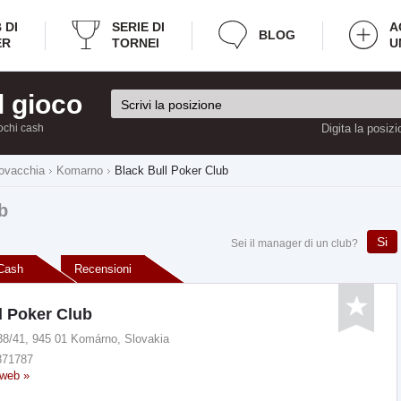
 DI
SERIE DI
A
BLOG
ER
TORNEI
U
l gioco
iochi cash
Digita la posizi
ovacchia
Komarno
Black Bull Poker Club
b
Si
Sei il manager di un club?
Cash
Recensioni
l Poker Club
38/41, 945 01 Komárno, Slovakia
871787
o web »