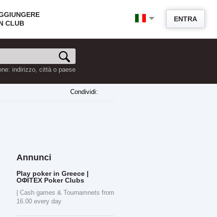
GGIUNGERE
ENTRA
N CLUB
one: indirizzo, città o paese
Condividi:
Annunci
Play poker in Greece |
ΟΦΙΤΕΧ Poker Clubs
| Cash games & Tournamnets from
16.00 every day