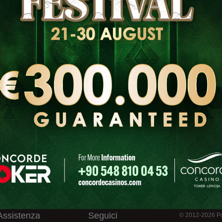
Assistenza
Seguici
© 2012-2026 Poke