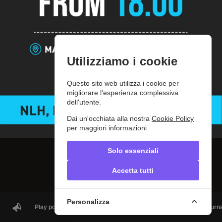
© 2012-2026 PokerDiscover.com. Tutti i diritti riservati.
PokerDiscover.com non è un organizzatore di giochi. Il sito è solo a scopo informativo.
18+
Utilizziamo i cookie
Questo sito web utilizza i cookie per
migliorare l'esperienza complessiva
dell'utente.
Dai un'occhiata alla nostra
Cookie Policy
per maggiori informazioni.
Solo essenziali
Accetta tutti
Personalizza
Play poker in Greece | ΟΦΙΤΕΧ Poker Clubs | Cash games & Tourn