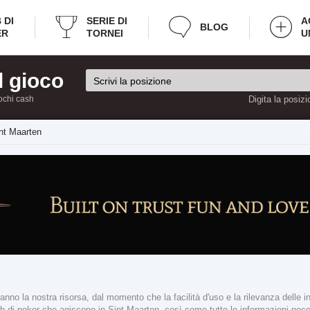
 DI
SERIE DI
A
BLOG
ER
TORNEI
U
l gioco
iochi cash
Digita la posizi
nt Maarten
anno la nostra risorsa, dal momento che la facilità d'uso e la rilevanza delle
club di poker che agiscono in Sint Maarten, così come tutte le informazioni neces