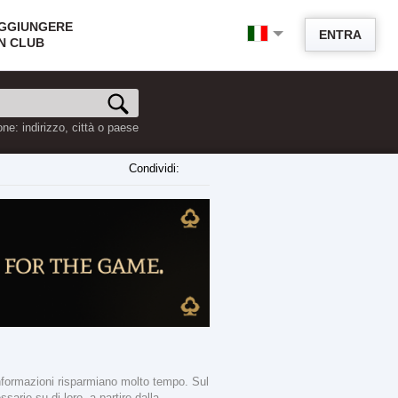
GGIUNGERE
ENTRA
N CLUB
one: indirizzo, città o paese
Condividi:
 informazioni risparmiano molto tempo. Sul
sarie su di loro, a partire dalla