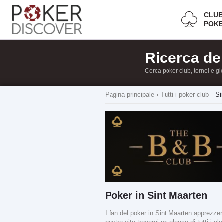
CLUB
POK
Ricerca de
Cerca poker club, tornei e g
Pagina principale
Tutti i poker club
Si
Poker in Sint Maarten
I fan del poker in Sint Maarten apprezzer
nostro sito troverai un elenco di tutti i 