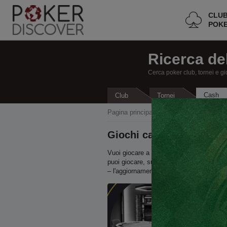
CLUB
POK
Ricerca de
Cerca poker club, tornei e g
Cash
Club
Tornei
Pagina principale
Tutti i poker club
R
Giochi cash di poker Bu
Vuoi giocare a poker per soldi in Bucares
puoi giocare, su quali limiti è ora il gio
– l'aggiornamento regolare dei dati conse