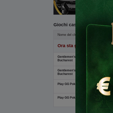
Giochi cash attuali
Nome del club
Ora sta giocando
Gentlemen's Poker Club |
Bucharest
Gentlemen's Poker Club |
Bucharest
Play GG Poker Room Bucharest
Play GG Poker Room Bucharest