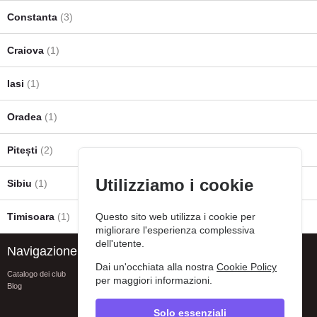
Constanta
(3)
Craiova
(1)
Iasi
(1)
Oradea
(1)
Pitești
(2)
Utilizziamo i cookie
Sibiu
(1)
Timisoara
(1)
Questo sito web utilizza i cookie per
migliorare l'esperienza complessiva
dell'utente.
Navigazione
Assistenza
Dai un'occhiata alla nostra
Cookie Policy
Catalogo dei club
FAQ
per maggiori informazioni.
Blog
Contatti
Segnala un errore
Privacy policy
Solo essenziali