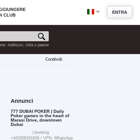
GGIUNGERE
ENTRA
N CLUB
one: indirizzo, città o paese
Condividi:
Annunci
777 DUBAI POKER | Daily
Poker games in the heart of
Marasi Drive, downtown
Dubai
| booking:
+443308181605 / VPN, WhatsApp