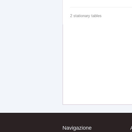
2 stationary tables
Navigazione