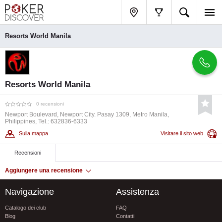
Resorts World Manila
Resorts World Manila
0 recensioni
Newport Boulevard, Newport City. Pasay 1309, Metro Manila,
Philippines, Tel.: 632836-6333
Sulla mappa
Visitare il sito web
Recensioni
Aggiungere una recensione
Navigazione
Assistenza
Catalogo dei club
FAQ
Blog
Contatti