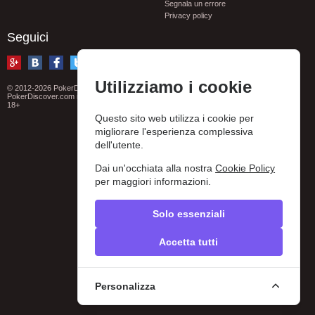
Segnala un errore
Privacy policy
Seguici
Utilizziamo i cookie
© 2012-2026 PokerDiscover.com. Tutti i diritti riservati.
PokerDiscover.com non è un organizzatore di giochi. Il sito è solo a scopo informativo.
18+
Questo sito web utilizza i cookie per
migliorare l'esperienza complessiva
dell'utente.
Dai un'occhiata alla nostra
Cookie Policy
per maggiori informazioni.
Solo essenziali
Accetta tutti
Personalizza