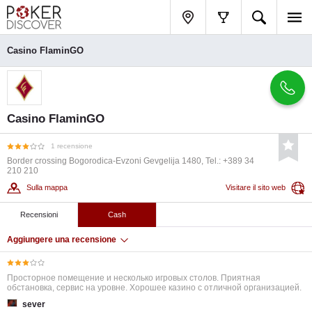
Casino FlaminGO
Casino FlaminGO
1 recensione
Border crossing Bogorodica-Evzoni Gevgelija 1480, Tel.: +389 34
210 210
Sulla mappa
Visitare il sito web
Recensioni
Cash
Aggiungere una recensione
Просторное помещение и несколько игровых столов. Приятная
обстановка, сервис на уровне. Хорошее казино с отличной организацией.
sever