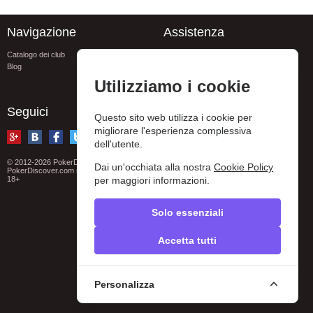
Navigazione
Assistenza
Catalogo dei club
FAQ
Blog
Contatti
Segnala un errore
Utilizziamo i cookie
Privacy policy
Seguici
Questo sito web utilizza i cookie per
migliorare l'esperienza complessiva
dell'utente.
© 2012-2026 PokerDiscover.com. Tutti i diritti riservati.
Dai un'occhiata alla nostra
Cookie Policy
PokerDiscover.com non è un organizzatore di giochi. Il sito è solo a scopo informativo.
18+
per maggiori informazioni.
Solo essenziali
Accetta tutti
Personalizza