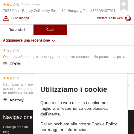
2 recensione
7622 Pécs, Bajcsy-Zsilinszky Street 14, Hungary, Tel.: +36308437701
Sulla mappa
Visitare il sito web
Recensioni
Cash
Aggiungere una recensione
Очень слабо и неинтересно,уровень ниже среднего. На разок поиграть....
GROM
Стандартный клуб со всем набором услуг и игр.На суперовый не тянет,но
Utilizziamo i cookie
для провинции вполне сойдет.Очень бедновато убранство.Для туристов
не шибко и по обслуживанию.Чисто для местных.
Anatoliy
Questo sito web utilizza i cookie per
migliorare l'esperienza complessiva
dell'utente.
Navigazione
Assistenza
Dai un'occhiata alla nostra
Cookie Policy
Catalogo dei club
FAQ
per maggiori informazioni.
Blog
Contatti