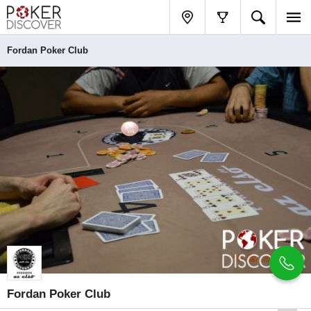
Fordan Poker Club
Fordan Poker Club