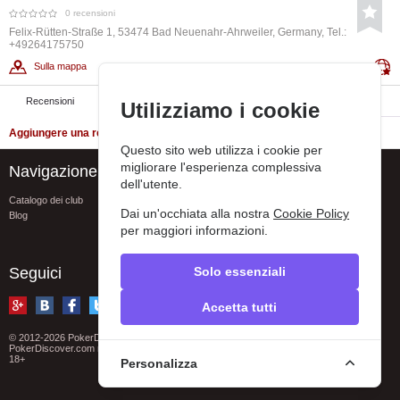
0 recensioni
Felix-Rütten-Straße 1, 53474 Bad Neuenahr-Ahrweiler, Germany, Tel.:
+49264175750
Sulla mappa
Visitare il sito web
Recensioni
Utilizziamo i cookie
Aggiungere una recensione
Questo sito web utilizza i cookie per
migliorare l'esperienza complessiva
Navigazione
Assistenza
dell'utente.
Catalogo dei club
FAQ
Dai un'occhiata alla nostra
Cookie Policy
Blog
Contatti
per maggiori informazioni.
Segnala un errore
Privacy policy
Seguici
Solo essenziali
Accetta tutti
© 2012-2026 PokerDiscover.com. Tutti i diritti riservati.
PokerDiscover.com non è un organizzatore di giochi. Il sito è solo a scopo informativo.
18+
Personalizza