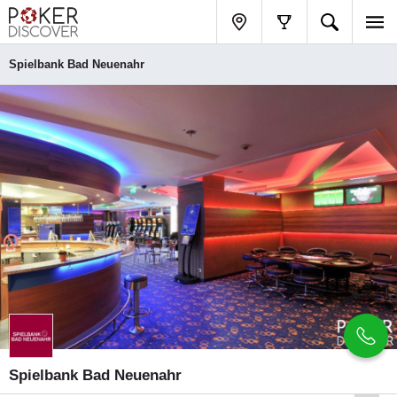
Spielbank Bad Neuenahr
Spielbank Bad Neuenahr