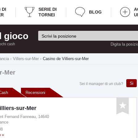
 DI
SERIE DI
A
BLOG
ER
TORNEI
U
l gioco
iochi cash
Digita la posizi
ancia
Villers-sur-Mer
Casino de Villiers-sur-Mer
ur-Mer
Si
Sei il manager di un club?
Cash
Recensioni
lliers-sur-Mer
ant Fernand Fanneau, 14640
rance
88
b »