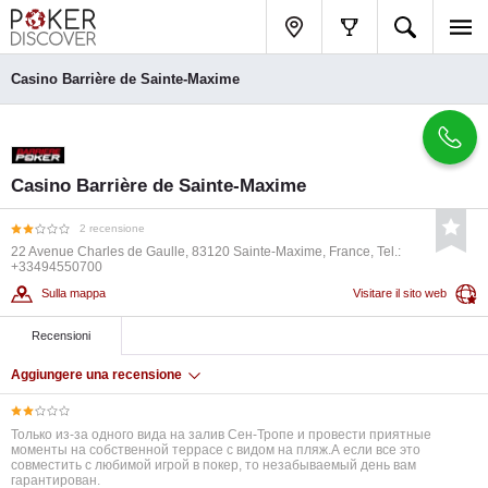
Casino Barrière de Sainte-Maxime
Casino Barrière de Sainte-Maxime
2 recensione
22 Avenue Charles de Gaulle, 83120 Sainte-Maxime, France, Tel.:
+33494550700
Sulla mappa
Visitare il sito web
Recensioni
Aggiungere una recensione
Только из-за одного вида на залив Сен-Тропе и провести приятные
моменты на собственной террасе с видом на пляж.А если все это
совместить с любимой игрой в покер, то незабываемый день вам
гарантирован.