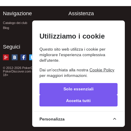
Navigazione
Assistenza
Catalogo dei club
FAQ
Blog
Contatti
Segnala un errore
Utilizziamo i cookie
Privacy policy
Seguici
Questo sito web utilizza i cookie per
migliorare l'esperienza complessiva
dell'utente.
© 2012-2026 PokerDiscover.com. Tutti i diritti riservati.
Dai un'occhiata alla nostra
Cookie Policy
PokerDiscover.com non è un organizzatore di giochi. Il sito è solo a scopo informativo.
18+
per maggiori informazioni.
Solo essenziali
Accetta tutti
Personalizza