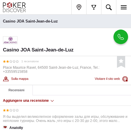
Casino JOA Saint-Jean-de-Luz
Casino JOA Saint-Jean-de-Luz
1 recensione
Place Maurice Ravel, 64500 Saint-Jean-de-Luz, France, Tel.:
+33559515858
Sulla mappa
Visitare il sito web
Recensioni
Aggiungere una recensione
Я бы выделил великолепное оформление залы для игры, обслуживание и
неплохие турниры. Очень жаль ,что игры с 20-30 до 2-00, этого мало...
Anatoliy