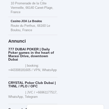
10 Promenade de la Côte
Vermeille, 66140 Canet-Plage,
France
Casino JOA Le Boulou
Route du Perthus, 66160 Le
Boulou, France
Annunci
777 DUBAI POKER | Daily
Poker games in the heart of
Marasi Drive, downtown
Dubai
| booking:
+443308181605 / VPN, WhatsApp
CRYSTAL Poker Club Dubai |
THNL / PLO / OFC
| JVC / +66961177517,
WhatsApp, Telegram