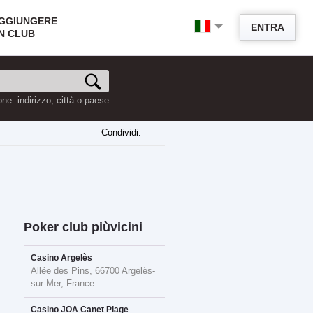
GGIUNGERE
ENTRA
N CLUB
one: indirizzo, città o paese
Condividi:
Poker club piùvicini
Casino Argelès
Allée des Pins, 66700 Argelès-
sur-Mer, France
Casino JOA Canet Plage