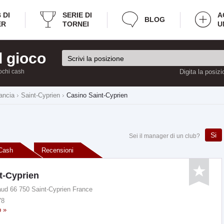
 DI
SERIE DI
A
BLOG
ER
TORNEI
U
l gioco
iochi cash
Digita la posizi
ancia
Saint-Cyprien
Casino Saint-Cyprien
Si
Sei il manager di un club?
Cash
Recensioni
t-Cyprien
aud 66 750 Saint-Cyprien France
78
b »