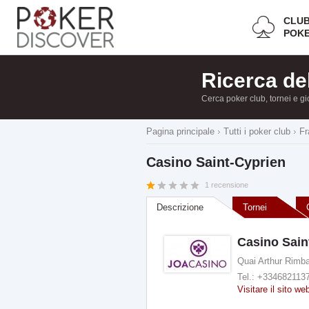
CLUB
POK
Ricerca de
Cerca poker club, tornei e g
Pagina principale
Tutti i poker club
Fr
Casino Saint-Cyprien
1
recensione
Descrizione
Tornei
Casino Sain
Quai Arthur Rimb
Tel.:
+334682113
Visitare il sito we