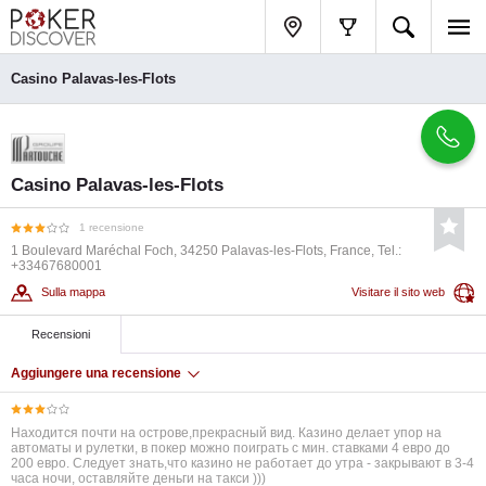
Casino Palavas-les-Flots
Casino Palavas-les-Flots
1 recensione
1 Boulevard Maréchal Foch, 34250 Palavas-les-Flots, France, Tel.:
+33467680001
Sulla mappa
Visitare il sito web
Recensioni
Aggiungere una recensione
Находится почти на острове,прекрасный вид. Казино делает упор на
автоматы и рулетки, в покер можно поиграть с мин. ставками 4 евро до
200 евро. Следует знать,что казино не работает до утра - закрывают в 3-4
часа ночи, оставляйте деньги на такси )))