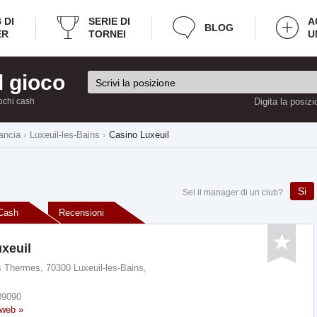
 DI
SERIE DI
A
BLOG
ER
TORNEI
U
l gioco
iochi cash
Digita la posizi
ancia
Luxeuil-les-Bains
Casino Luxeuil
Si
Sei il manager di un club?
Cash
Recensioni
xeuil
 Thermes, 70300 Luxeuil-les-Bains,
39090
o web »