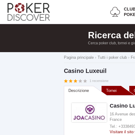
CLUB
POK
Ricerca de
Cerca poker club, tornei e g
Pagina principale
Tutti i poker club
Fr
Casino Luxeuil
1
recensione
Descrizione
Tornei
Casino Lu
16 Avenue des
France
Tel.:
+333849
Visitare il sit