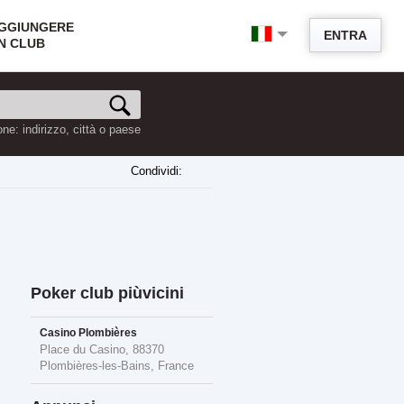
GGIUNGERE
ENTRA
N CLUB
one: indirizzo, città o paese
Condividi:
Poker club piùvicini
Casino Plombières
Place du Casino, 88370
Plombières-les-Bains, France