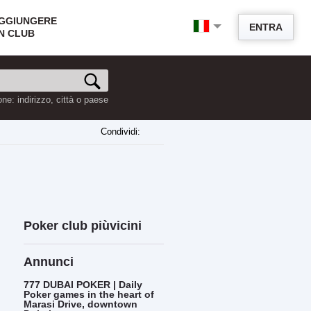
GGIUNGERE
ENTRA
N CLUB
one: indirizzo, città o paese
Condividi:
Poker club piùvicini
Annunci
777 DUBAI POKER | Daily
Poker games in the heart of
Marasi Drive, downtown