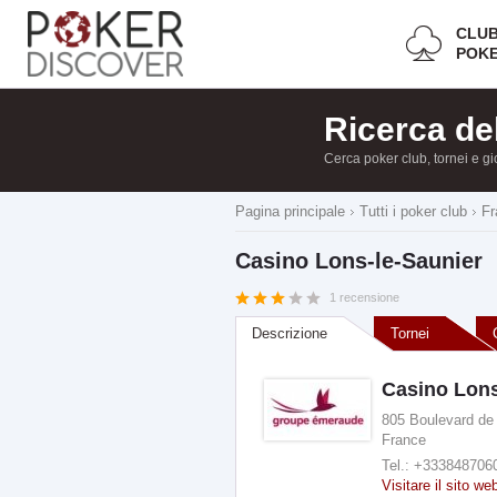
CLUB
POK
Ricerca de
Cerca poker club, tornei e g
Pagina principale
Tutti i poker club
Fr
Casino Lons-le-Saunier
1
recensione
Descrizione
Tornei
Casino Lons
805 Boulevard de 
France
Tel.:
+333848706
Visitare il sito we