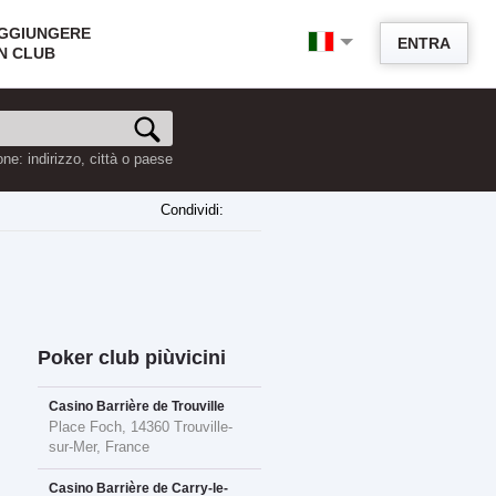
GGIUNGERE
ENTRA
N CLUB
one: indirizzo, città o paese
Condividi:
Poker club piùvicini
Casino Barrière de Trouville
Place Foch, 14360 Trouville-
sur-Mer, France
Casino Barrière de Carry-le-