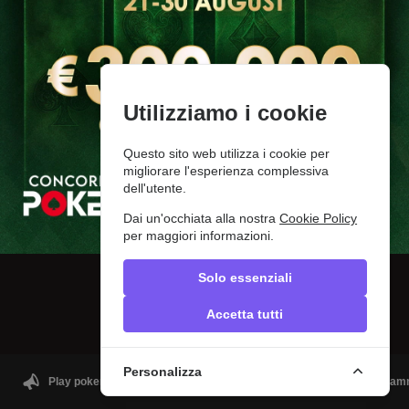
© 2012-2026 PokerDiscover.com. Tutti i diritti riservati.
PokerDiscover.com non è un organizzatore di giochi. Il sito è solo a scopo informativo.
18+
Utilizziamo i cookie
Questo sito web utilizza i cookie per
migliorare l'esperienza complessiva
dell'utente.
Dai un'occhiata alla nostra
Cookie Policy
per maggiori informazioni.
Solo essenziali
Accetta tutti
Personalizza
Play poker in Greece | ΟΦΙΤΕΧ Poker Clubs | Cash games & Tournamnet