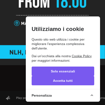
Utilizziamo i cookie
Questo sito web utilizza i cookie per
migliorare l'esperienza complessiva
dell'utente.
Dai un'occhiata alla nostra
Cookie Policy
per maggiori informazioni.
Solo essenziali
Accetta tutti
Personalizza
Play poker in Greece | ΟΦΙΤΕΧ Poker Clubs | Cash games & Tourna