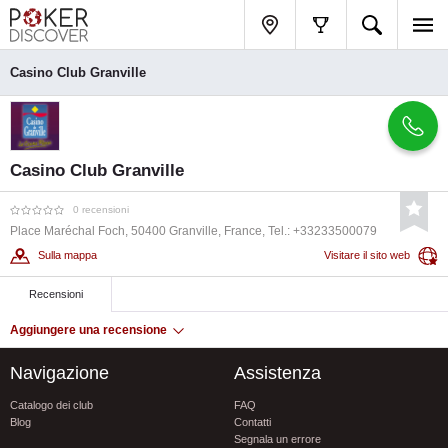
Casino Club Granville
Casino Club Granville
0 recensioni
Place Maréchal Foch, 50400 Granville, France, Tel.: +33233500079
Sulla mappa
Visitare il sito web
Recensioni
Aggiungere una recensione
Navigazione
Assistenza
Catalogo dei club
FAQ
Blog
Contatti
Segnala un errore