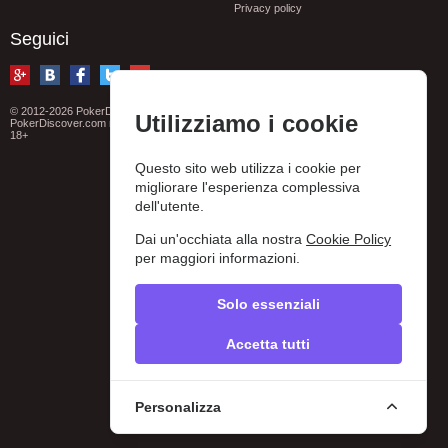
Privacy policy
Seguici
© 2012-2026 PokerDiscover.com. Tutti i diritti riservati.
Utilizziamo i cookie
PokerDiscover.com non è un organizzatore di giochi. Il sito è solo a scopo informativo.
18+
Questo sito web utilizza i cookie per
migliorare l'esperienza complessiva
dell'utente.
Dai un'occhiata alla nostra
Cookie Policy
per maggiori informazioni.
Solo essenziali
Accetta tutti
Personalizza