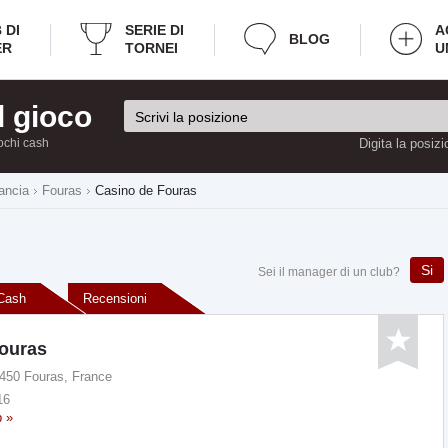
 DI
SERIE DI
A
BLOG
ER
TORNEI
U
l gioco
iochi cash
Digita la posizi
ancia
Fouras
Casino de Fouras
Si
Sei il manager di un club?
Cash
Recensioni
ouras
450 Fouras, France
16
b »