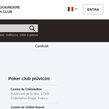
GGIUNGERE
ENTRA
N CLUB
one: indirizzo, città o paese
Condividi:
Poker club piùvicini
Casino de Châtelaillon
Boulevard de la Mer, 17340
Châtelaillon-Plage, France
Casino de Châtel-Guyon