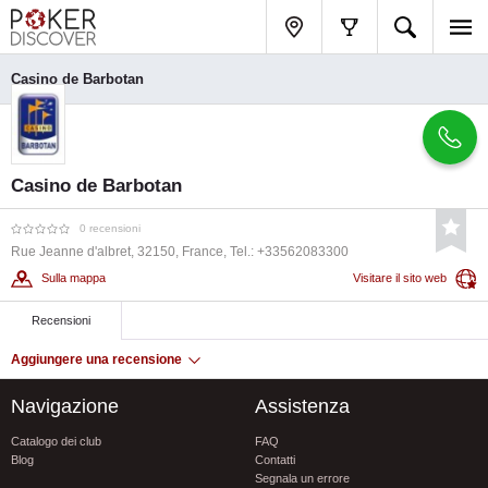
Casino de Barbotan
Casino de Barbotan
0 recensioni
Rue Jeanne d'albret, 32150, France, Tel.: +33562083300
Sulla mappa
Visitare il sito web
Recensioni
Aggiungere una recensione
Navigazione
Assistenza
Catalogo dei club
FAQ
Blog
Contatti
Segnala un errore