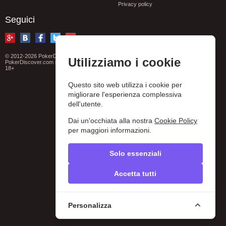
Privacy policy
Seguici
© 2012-2026 PokerDiscover.com. Tutti i diritti riservati.
Utilizziamo i cookie
PokerDiscover.com non è un organizzatore di giochi. Il sito è solo a scopo informativo.
18+
Questo sito web utilizza i cookie per
migliorare l'esperienza complessiva
dell'utente.
Dai un'occhiata alla nostra
Cookie Policy
per maggiori informazioni.
Solo essenziali
Accetta tutti
Personalizza