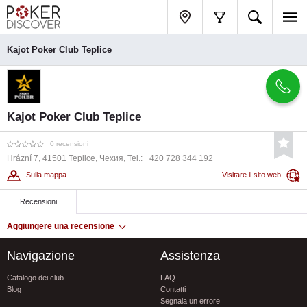
Kajot Poker Club Teplice
Kajot Poker Club Teplice
0 recensioni
Hrázní 7, 41501 Teplice, Чехия, Tel.: +420 728 344 192
Sulla mappa
Visitare il sito web
Recensioni
Aggiungere una recensione
Navigazione
Assistenza
Catalogo dei club
FAQ
Blog
Contatti
Segnala un errore